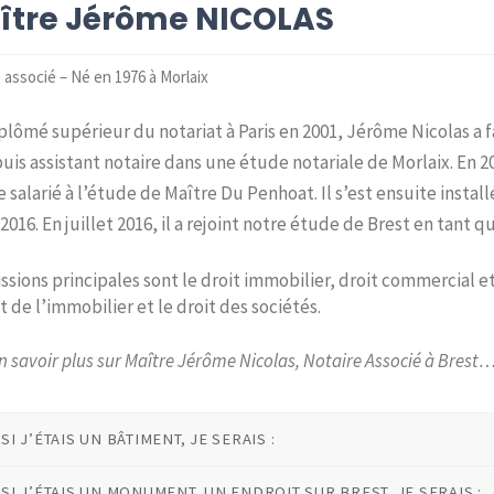
ître Jérôme NICOLAS
 associé – Né en 1976 à Morlaix
iplômé supérieur du notariat à Paris en 2001, Jérôme Nicolas a f
uis assistant notaire dans une étude notariale de Morlaix. En 200
e salarié à l’étude de Maître Du Penhoat. Il s’est ensuite instal
 2016. En juillet 2016, il a rejoint notre étude de Brest en tant q
ssions principales sont le droit immobilier, droit commercial et
it de l’immobilier et le droit des sociétés.
n savoir plus sur Maître Jérôme Nicolas, Notaire Associé à Brest
SI J’ÉTAIS UN BÂTIMENT, JE SERAIS :
SI J’ÉTAIS UN MONUMENT, UN ENDROIT SUR BREST, JE SERAIS :