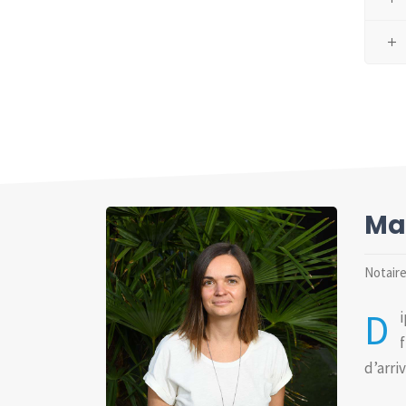
Ma
Notaire
D
d’arri