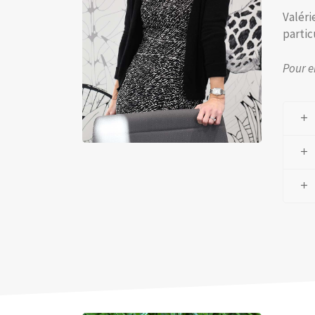
Valéri
partic
Pour e