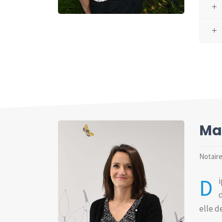
Maî
Notaire
D
d
elle d