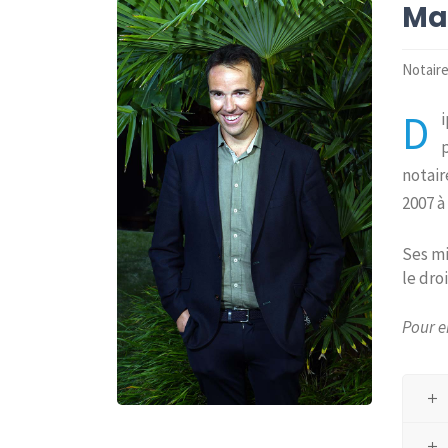
Ma
Notaire
D
p
notair
2007 à
Ses mi
le dro
Pour e