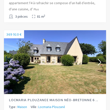
appartement T4 à rafraichir se compose d’un hall d’entrée,
d’une cuisine, d’
Plus
2
3 pièces
81 m
369 910 €
5
LOCMARIA PLOUZANEE MAISON NÉO-BRETONNE 6 ...
Type :
Maison
Ville :
Locmaria-Plouzané