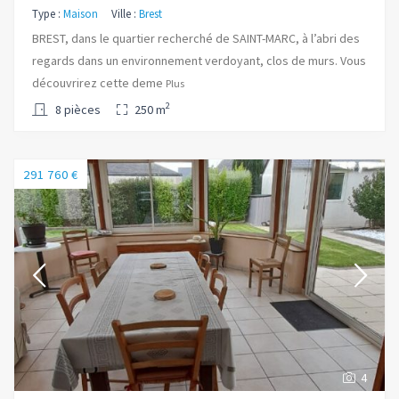
Type :
Maison
Ville :
Brest
BREST, dans le quartier recherché de SAINT-MARC, à l’abri des
regards dans un environnement verdoyant, clos de murs. Vous
découvrirez cette deme
Plus
2
8 pièces
250 m
291 760 €
4