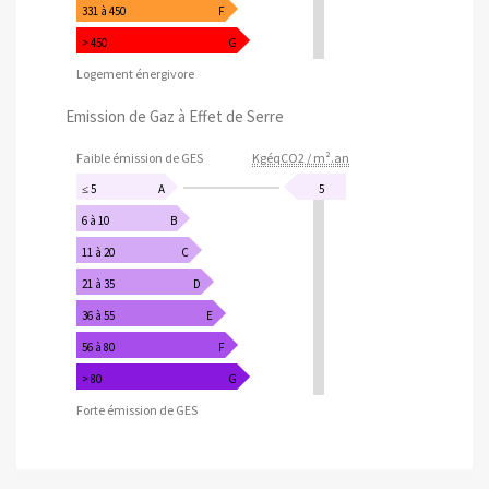
331 à 450
F
> 450
G
Logement énergivore
Emission de Gaz à Effet de Serre
Faible émission de GES
KgéqCO2 / m².an
≤ 5
A
5
6 à 10
B
11 à 20
C
21 à 35
D
36 à 55
E
56 à 80
F
> 80
G
Forte émission de GES