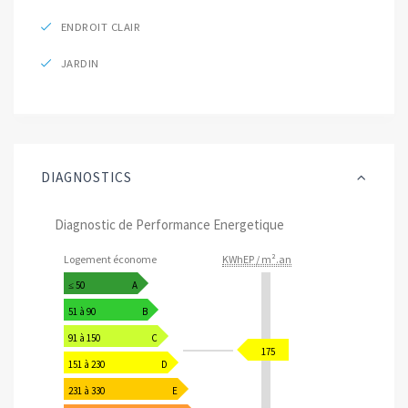
ENDROIT CLAIR
JARDIN
DIAGNOSTICS
Diagnostic de Performance Energetique
Logement économe
KWhEP / m².an
≤ 50
A
51 à 90
B
91 à 150
C
175
151 à 230
D
231 à 330
E