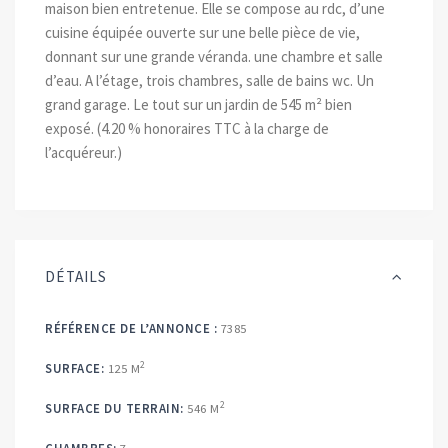
maison bien entretenue. Elle se compose au rdc, d’une
cuisine équipée ouverte sur une belle pièce de vie,
donnant sur une grande véranda. une chambre et salle
d’eau. A l’étage, trois chambres, salle de bains wc. Un
grand garage. Le tout sur un jardin de 545 m² bien
exposé. (4.20 % honoraires TTC à la charge de
l’acquéreur.)
DÉTAILS
RÉFÉRENCE DE L’ANNONCE :
7385
2
SURFACE:
125 M
2
SURFACE DU TERRAIN:
546 M
CHAMBRES:
7