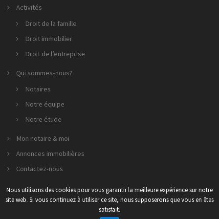
Activités
Droit de la famille
Droit immobilier
Droit de l’entreprise
Qui sommes-nous?
Notaires
Notre équipe
Notre étude
Mon notaire & moi
Annonces immobilières
Contactez-nous
Nous utilisons des cookies pour vous garantir la meilleure expérience sur notre
site web. Si vous continuez à utiliser ce site, nous supposerons que vous en êtes
2026 SCP GESTIN - LE GALL - NICOLAS & ASSOCIÉS
satisfait.