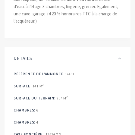
d’eau. à l’étage 3 chambres, lingerie, grenier. Egalement,
une cave, garage. (4.20 % honoraires TTC à la charge de
l’acquéreur.)
DÉTAILS
RÉFÉRENCE DE L’ANNONCE :
7401
2
SURFACE:
141 M
2
SURFACE DU TERRAIN:
957 M
CHAMBRES:
6
CHAMBRES:
4
TAXE FONCIÈRE :
1367€/AN