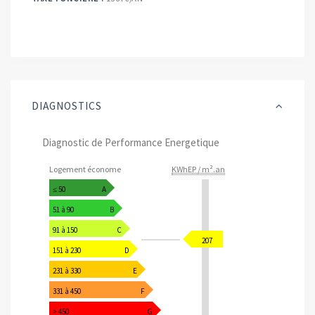
DIAGNOSTICS
Diagnostic de Performance Energetique
Logement économe
KWhEP / m².an
≤ 50
A
51 à 90
B
91 à 150
C
207
151 à 230
D
231 à 330
E
331 à 450
F
> 450
G