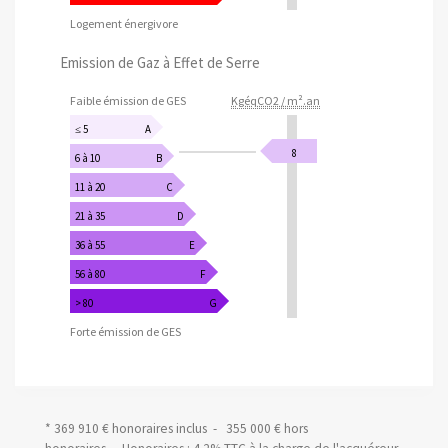
Logement énergivore
Emission de Gaz à Effet de Serre
Faible émission de GES
KgéqCO2 / m².an
≤ 5
A
8
6 à 10
B
11 à 20
C
21 à 35
D
36 à 55
E
56 à 80
F
> 80
G
Forte émission de GES
* 369 910 € honoraires inclus - 355 000 € hors