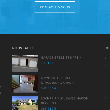
CONTACTEZ-NOUS
NOUVEAUTÉS
M
GARAGE BREST ST MARTIN
13 546 €
au
A PROXIMITE PLACE
STRASBOURG APPART...
s
140 900 €
és
LOCMARIA PLOUZANEE MAISON
NÉO-BRET...
369 910 €