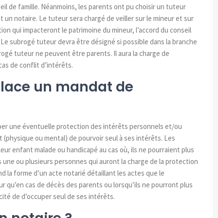
l de famille. Néanmoins, les parents ont pu choisir un tuteur
 un notaire. Le tuteur sera chargé de veiller sur le mineur et sur
tion qui impacteront le patrimoine du mineur, l’accord du conseil
 Le subrogé tuteur devra être désigné si possible dans la branche
rogé tuteur ne peuvent être parents. Il aura la charge de
cas de conflit d’intérêts.
place un
mandat
de
per une éventuelle protection des intérêts personnels et/ou
 (physique ou mental) de pourvoir seul à ses intérêts. Les
leur enfant malade ou handicapé au cas où, ils ne pourraient plus
rs une ou plusieurs personnes qui auront la charge de la protection
d la forme d’un acte notarié détaillant les actes que le
eur qu’en cas de décès des parents ou lorsqu’ils ne pourront plus
cité de d’occuper seul de ses intérêts.